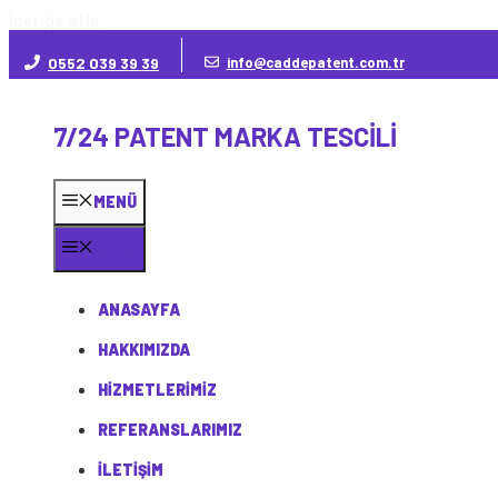
İçeriğe atla
0552 039 39 39
info@caddepatent.com.tr
7/24 PATENT MARKA TESCILI
MENÜ
MENÜ
ANASAYFA
HAKKIMIZDA
HIZMETLERIMIZ
REFERANSLARIMIZ
İLETIŞIM