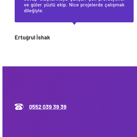
ve güler yüzlü ekip. Nice projelerde çalışmak
dileğiyle.
Ertuğrul İshak
0552 039 39 39