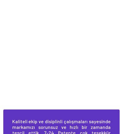
Kaliteli ekip ve disiplinli çalışmaları sayesinde
markamızı sorunsuz ve hızlı bir zamanda
tescil ettik. 7-24 Patente çok teşekkür