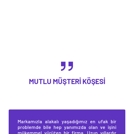
MUTLU MÜŞTERI KÖŞESI
Markamızla alakalı yaşadığımız en ufak bir
problemde bile hep yanımızda olan ve işini
mükemmel yürüten bir firma. Uzun yıllardır