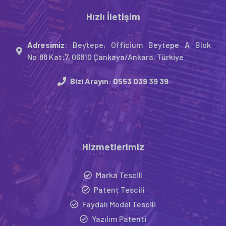
Hızlı İletişim
Adresimiz
: Beytepe, Officium Beytepe A Blok
No:88 Kat:7, 06810 Çankaya/Ankara, Türkiye
Bizi Arayın:
0553 039 39 39
Hizmetlerimiz
Marka Tescili
Patent Tescili
Faydalı Model Tescili
Yazılım Patenti