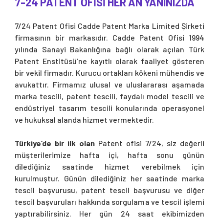
7-24 PATENT OFİSİ HER AN YANINIZDA
7/24 Patent Ofisi Cadde Patent Marka Limited Şirketi
firmasının bir markasıdır. Cadde Patent Ofisi 1994
yılında Sanayi Bakanlığına bağlı olarak açılan Türk
Patent Enstitüsü’ne kayıtlı olarak faaliyet gösteren
bir vekil firmadır. Kurucu ortakları kökeni mühendis ve
avukattır. Firmamız ulusal ve uluslararası aşamada
marka tescili, patent tescili, faydalı model tescili ve
endüstriyel tasarım tescili konularında operasyonel
ve hukuksal alanda hizmet vermektedir.
Türkiye’de bir ilk olan
Patent ofisi 7/24, siz değerli
müşterilerimize hafta içi, hafta sonu günün
dilediğiniz saatinde hizmet verebilmek için
kurulmuştur. Günün dilediğiniz her saatinde marka
tescil başvurusu, patent tescil başvurusu ve diğer
tescil başvuruları hakkında sorgulama ve tescil işlemi
yaptırabilirsiniz. Her gün 24 saat ekibimizden