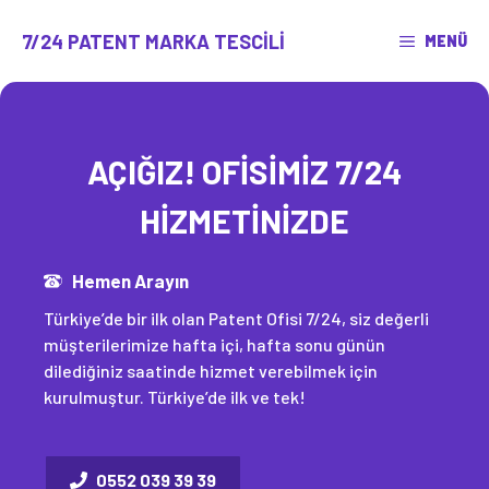
İçeriğe
atla
7/24 PATENT MARKA TESCILI
MENÜ
AÇIĞIZ! OFİSİMİZ 7/24
HİZMETİNİZDE
Hemen Arayın
Türkiye’de bir ilk olan Patent Ofisi 7/24, siz değerli
müşterilerimize hafta içi, hafta sonu günün
dilediğiniz saatinde hizmet verebilmek için
kurulmuştur. Türkiye’de ilk ve tek!
0552 039 39 39