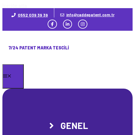
İçeriğe atla
0552 039 39 39
info@caddepatent.com.tr
7/24 PATENT MARKA TESCILI
MENÜ
GENEL