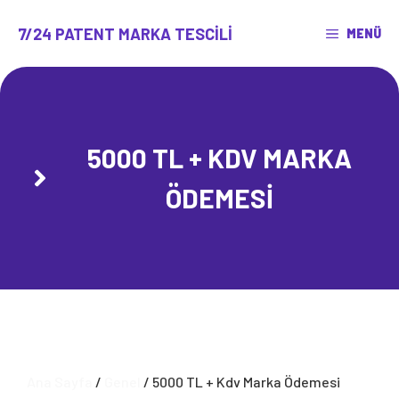
İçeriğe
atla
7/24 PATENT MARKA TESCILI
MENÜ
5000 TL + KDV MARKA
ÖDEMESI
Ana Sayfa
/
Genel
/ 5000 TL + Kdv Marka Ödemesi