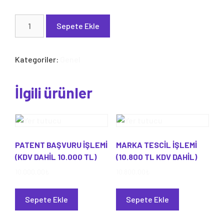
5000
Sepete Ekle
TL
+
Kdv
Kategoriler:
Genel
Marka
Ödemesi
İlgili ürünler
adet
PATENT BAŞVURU İŞLEMİ
MARKA TESCİL İŞLEMİ
(KDV DAHİL 10.000 TL)
(10.800 TL KDV DAHİL)
10.000,00
₺
10.800,00
₺
Sepete Ekle
Sepete Ekle