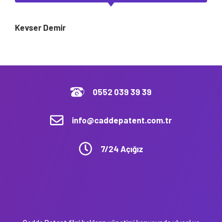
Kevser Demir
0552 039 39 39
info@caddepatent.com.tr
7/24 Açığız