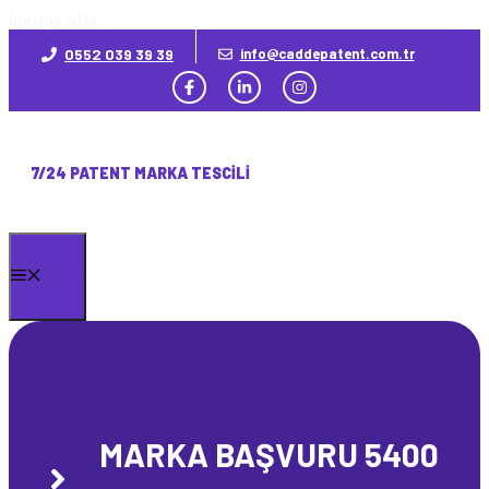
İçeriğe atla
0552 039 39 39
info@caddepatent.com.tr
7/24 PATENT MARKA TESCILI
MENÜ
MARKA BAŞVURU 5400