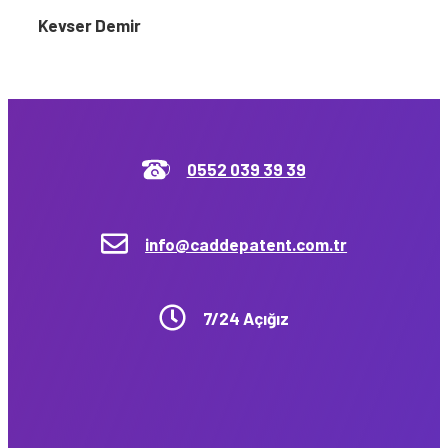
Kevser Demir
0552 039 39 39
info@caddepatent.com.tr
7/24 Açığız