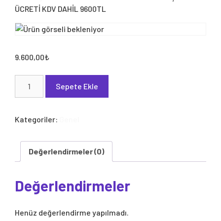
ÜCRETİ KDV DAHİL 9600TL
9.600,00
₺
HAVALIKANAT
Sepete Ekle
MARKA
BAŞVURU
ÜCRETİ
Kategoriler:
Genel
KDV
DAHİL
9600TL
Değerlendirmeler (0)
adet
Değerlendirmeler
Henüz değerlendirme yapılmadı.