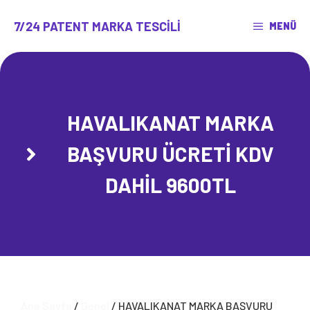
İçeriğe
atla
7/24 PATENT MARKA TESCILI
MENÜ
HAVALIKANAT MARKA
BAŞVURU ÜCRETİ KDV
DAHİL 9600TL
Ana Sayfa
/
Genel
/ HAVALIKANAT MARKA BAŞVURU