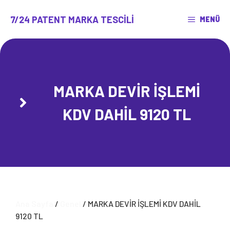
İçeriğe
atla
7/24 PATENT MARKA TESCILI
MENÜ
MARKA DEVİR İŞLEMİ
KDV DAHİL 9120 TL
Ana Sayfa
/
Genel
/ MARKA DEVİR İŞLEMİ KDV DAHİL
9120 TL