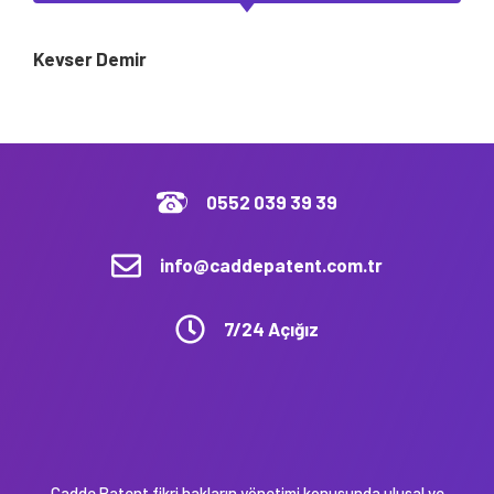
Kevser Demir
0552 039 39 39
info@caddepatent.com.tr
7/24 Açığız
Cadde Patent fikri hakların yönetimi konusunda ulusal ve