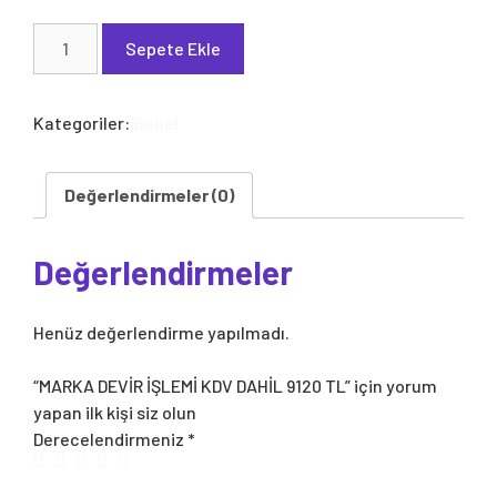
MARKA
Sepete Ekle
DEVİR
İŞLEMİ
KDV
Kategoriler:
Genel
DAHİL
9120
TL
Değerlendirmeler (0)
adet
Değerlendirmeler
Henüz değerlendirme yapılmadı.
“MARKA DEVİR İŞLEMİ KDV DAHİL 9120 TL” için yorum
yapan ilk kişi siz olun
Derecelendirmeniz
*