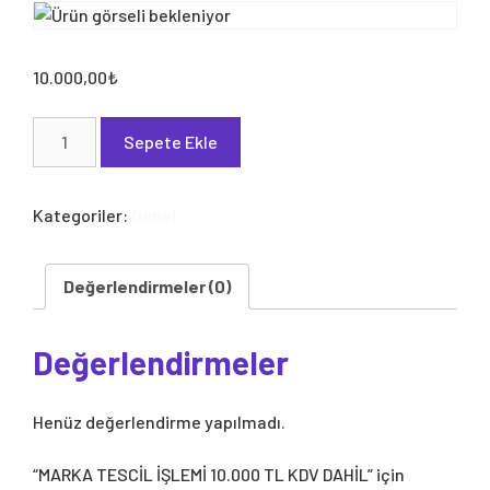
10.000,00
₺
MARKA
Sepete Ekle
TESCİL
İŞLEMİ
10.000
Kategoriler:
Genel
TL
KDV
DAHİL
Değerlendirmeler (0)
adet
Değerlendirmeler
Henüz değerlendirme yapılmadı.
“MARKA TESCİL İŞLEMİ 10.000 TL KDV DAHİL” için