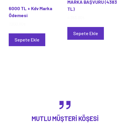
MARKA BAŞVURU (4383
6000 TL + Kdv Marka
TL)
Ödemesi
4.383,00
₺
7.200,00
₺
Sepete Ekle
Sepete Ekle
MUTLU MÜŞTERI KÖŞESI