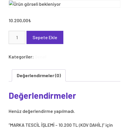
10.200,00
₺
MARKA
Sepete Ekle
TESCİL
İŞLEMİ
-
Kategoriler:
Genel
10.200
TL
(KDV
Değerlendirmeler (0)
DAHİL)
adet
Değerlendirmeler
Henüz değerlendirme yapılmadı.
“MARKA TESCİL İŞLEMİ – 10.200 TL (KDV DAHİL)” için