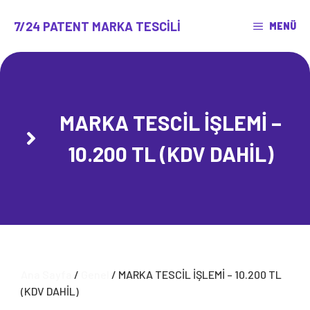
İçeriğe
atla
7/24 PATENT MARKA TESCILI
MENÜ
MARKA TESCİL İŞLEMİ –
10.200 TL (KDV DAHİL)
Ana Sayfa
/
Genel
/ MARKA TESCİL İŞLEMİ – 10.200 TL
(KDV DAHİL)