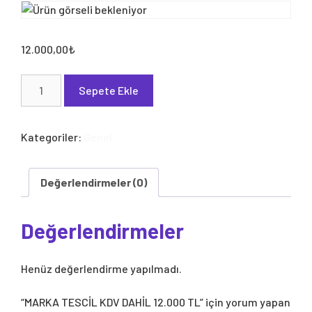
12.000,00
₺
MARKA
Sepete Ekle
TESCİL
KDV
DAHİL
Kategoriler:
Genel
12.000
TL
adet
Değerlendirmeler (0)
Değerlendirmeler
Henüz değerlendirme yapılmadı.
“MARKA TESCİL KDV DAHİL 12.000 TL” için yorum yapan