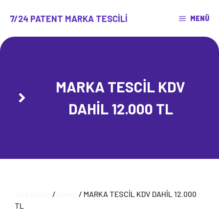
İçeriğe
atla
7/24 PATENT MARKA TESCILI
MENÜ
MARKA TESCİL KDV
DAHİL 12.000 TL
Ana Sayfa
/
Genel
/ MARKA TESCİL KDV DAHİL 12.000
TL