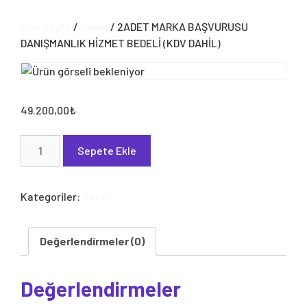
Ana Sayfa
/
Genel
/ 2ADET MARKA BAŞVURUSU
DANIŞMANLIK HİZMET BEDELİ (KDV DAHİL)
49.200,00
₺
2ADET
Sepete Ekle
MARKA
BAŞVURUSU
DANIŞMANLIK
Kategoriler:
Genel
HİZMET
BEDELİ
(KDV
Değerlendirmeler (0)
DAHİL)
adet
Değerlendirmeler