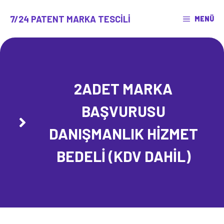
İçeriğe
atla
7/24 PATENT MARKA TESCILI
MENÜ
2ADET MARKA
BAŞVURUSU
DANIŞMANLIK HİZMET
BEDELİ (KDV DAHİL)