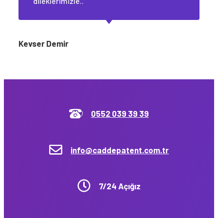
dileklerimizle..
Kevser Demir
0552 039 39 39
info@caddepatent.com.tr
7/24 Açığız