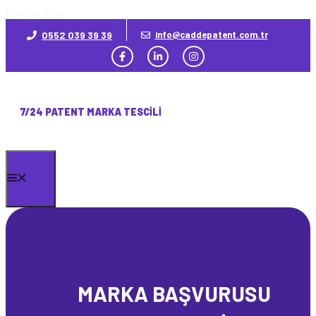
İçeriğe atla
0552 039 39 39
info@caddepatent.com.tr
7/24 PATENT MARKA TESCILI
MENÜ
MARKA BAŞVURUSU