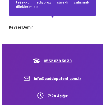
teşekkür ediyoruz sürekli çalışmak
dileklerimizle..
Kevser Demir
0552 039 39 39
info@caddepatent.com.tr
7/24 Açığız