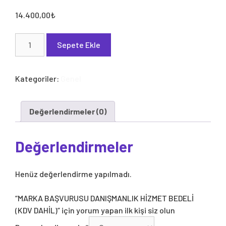
14.400,00
₺
MARKA
Sepete Ekle
BAŞVURUSU
DANIŞMANLIK
HİZMET
Kategoriler:
Genel
BEDELİ
(KDV
DAHİL)
Değerlendirmeler (0)
adet
Değerlendirmeler
Henüz değerlendirme yapılmadı.
“MARKA BAŞVURUSU DANIŞMANLIK HİZMET BEDELİ
(KDV DAHİL)” için yorum yapan ilk kişi siz olun