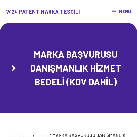
İçeriğe
atla
7/24 PATENT MARKA TESCILI
MENÜ
MARKA BAŞVURUSU
DANIŞMANLIK HİZMET
BEDELİ (KDV DAHİL)
Ana Sayfa
/
Genel
/ MARKA BAŞVURUSU DANIŞMANLIK