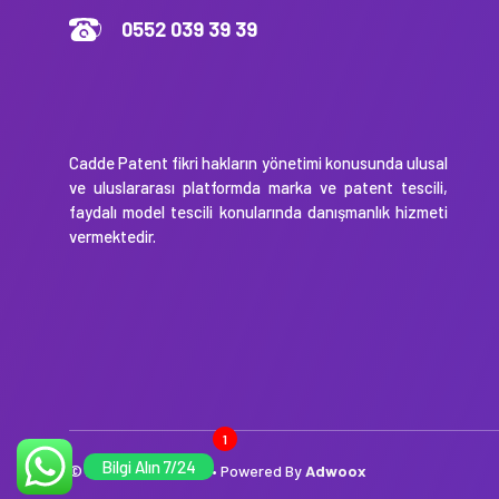
0552 039 39 39
Cadde Patent fikri hakların yönetimi konusunda ulusal
ve uluslararası platformda marka ve patent tescili,
faydalı model tescili konularında danışmanlık hizmeti
vermektedir.
1
Bilgi Alın 7/24
© 2026 7-24 Patent • Powered By
Adwoox