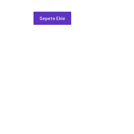
10.200,00
₺
Sepete Ekle