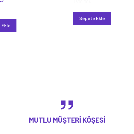
1.800,00
₺
Sepete Ekle
 Ekle
MUTLU MÜŞTERI KÖŞESI