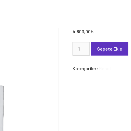
4.800,00
₺
Marka
Sepete Ekle
Tescil
4.800
TL
Kategoriler:
Genel
adet