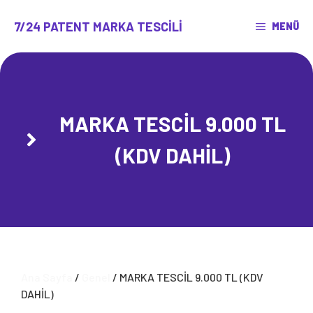
İçeriğe
atla
7/24 PATENT MARKA TESCILI
MENÜ
MARKA TESCİL 9.000 TL
(KDV DAHİL)
Ana Sayfa
/
Genel
/ MARKA TESCİL 9.000 TL (KDV
DAHİL)