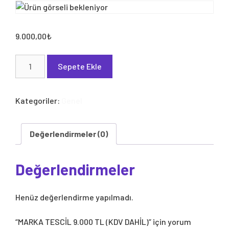
9.000,00
₺
MARKA
Sepete Ekle
TESCİL
9.000
TL
Kategoriler:
Genel
(KDV
DAHİL)
adet
Değerlendirmeler (0)
Değerlendirmeler
Henüz değerlendirme yapılmadı.
“MARKA TESCİL 9.000 TL (KDV DAHİL)” için yorum