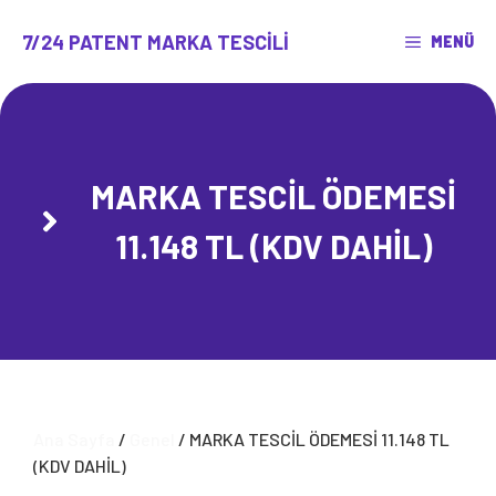
İçeriğe
atla
7/24 PATENT MARKA TESCILI
MENÜ
MARKA TESCİL ÖDEMESİ
11.148 TL (KDV DAHİL)
Ana Sayfa
/
Genel
/ MARKA TESCİL ÖDEMESİ 11.148 TL
(KDV DAHİL)