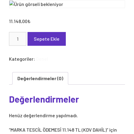
11.148,00
₺
MARKA
Sepete Ekle
TESCİL
ÖDEMESİ
11.148
Kategoriler:
Genel
TL
(KDV
DAHİL)
Değerlendirmeler (0)
adet
Değerlendirmeler
Henüz değerlendirme yapılmadı.
“MARKA TESCİL ÖDEMESİ 11.148 TL (KDV DAHİL)” için