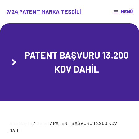
İçeriğe
atla
7/24 PATENT MARKA TESCILI
MENÜ
PATENT BAŞVURU 13.200
KDV DAHİL
Ana Sayfa
/
Genel
/ PATENT BAŞVURU 13.200 KDV
DAHİL