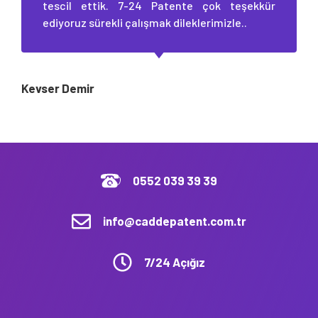
tescil ettik. 7-24 Patente çok teşekkür
ediyoruz sürekli çalışmak dileklerimizle..
Kevser Demir
0552 039 39 39
info@caddepatent.com.tr
7/24 Açığız