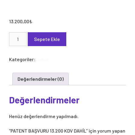
13.200,00
₺
PATENT
Sepete Ekle
BAŞVURU
13.200
KDV
Kategoriler:
Genel
DAHİL
adet
Değerlendirmeler (0)
Değerlendirmeler
Henüz değerlendirme yapılmadı.
“PATENT BAŞVURU 13.200 KDV DAHİL” için yorum yapan