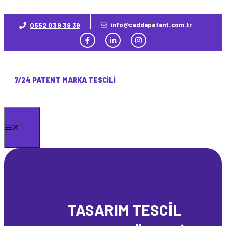
İçeriğe atla
0552 039 39 39
info@caddepatent.com.tr
7/24 PATENT MARKA TESCILI
MENÜ
TASARIM TESCİL