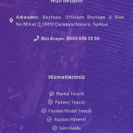
Hızlı İletişim
Adresimiz
: Beytepe, Officium Beytepe A Blok
No:88 Kat:7, 06810 Çankaya/Ankara, Türkiye
Bizi Arayın:
0553 039 39 39
Hizmetlerimiz
Marka Tescili
Patent Tescili
Faydalı Model Tescili
Yazılım Patenti
İsim Hakkı