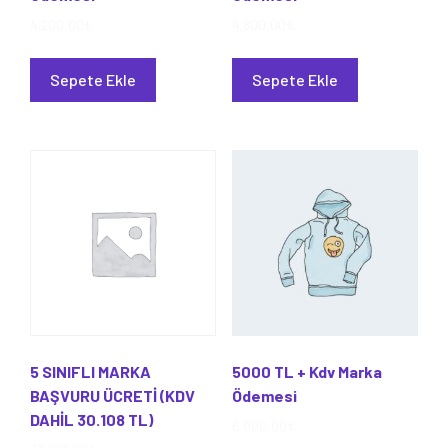
4.200,00
₺
4.800,00
₺
Sepete Ekle
Sepete Ekle
5 SINIFLI MARKA
5000 TL + Kdv Marka
BAŞVURU ÜCRETİ (KDV
Ödemesi
DAHİL 30.108 TL)
6.000,00
₺