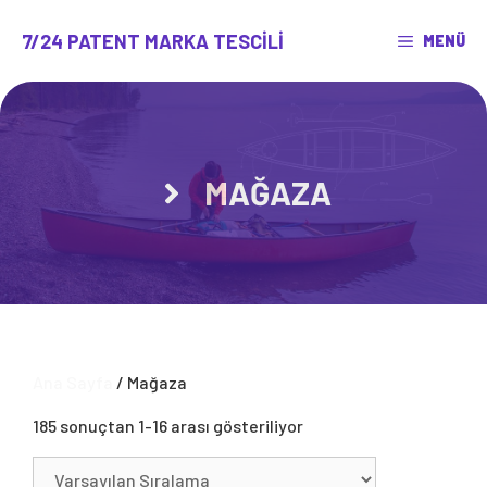
İçeriğe
atla
7/24 PATENT MARKA TESCILI
MENÜ
MAĞAZA
Ana Sayfa
/ Mağaza
185 sonuçtan 1-16 arası gösteriliyor