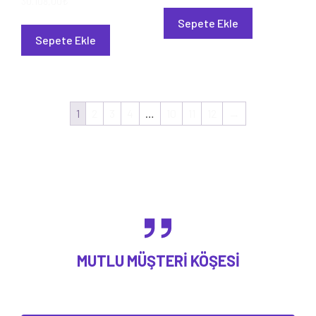
30.108,00
₺
Sepete Ekle
Sepete Ekle
1
2
3
4
…
10
11
12
→
MUTLU MÜŞTERI KÖŞESI