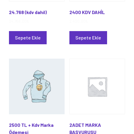
24.768 (kdv dahil)
2400 KDV DAHİL
24.768,00
₺
2.400,00
₺
Sepete Ekle
Sepete Ekle
2500 TL + Kdv Marka
2ADET MARKA
Ödemesi
BAŞVURUSU