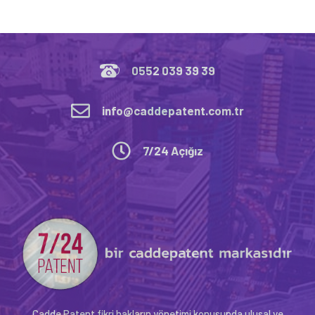
0552 039 39 39
info@caddepatent.com.tr
7/24 Açığız
Cadde Patent fikri hakların yönetimi konusunda ulusal ve