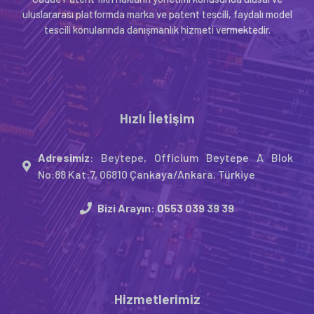
uluslararası platformda marka ve patent tescili, faydalı model
tescili konularında danışmanlık hizmeti vermektedir.
Hızlı İletişim
Adresimiz
: Beytepe, Officium Beytepe A Blok
No:88 Kat:7, 06810 Çankaya/Ankara, Türkiye
Bizi Arayın:
0553 039 39 39
Hizmetlerimiz