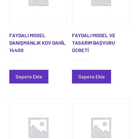
FAYDALI MODEL
FAYDALI MODEL VE
DANIŞMANLIK KDV DAHİL
TASARIM BAŞVURU
14400
ÜCRETİ
14.400,00
₺
22.200,00
₺
Sepete Ekle
Sepete Ekle