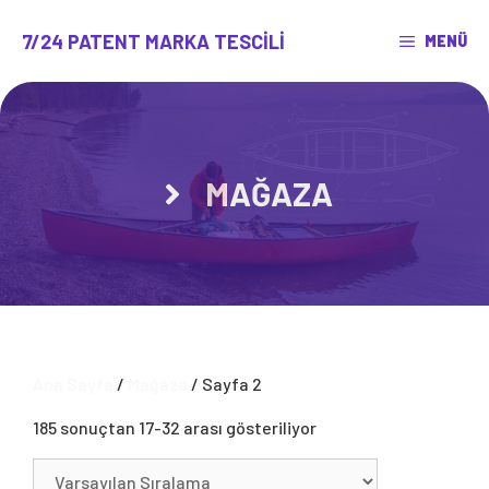
İçeriğe
atla
7/24 PATENT MARKA TESCILI
MENÜ
MAĞAZA
Ana Sayfa
/
Mağaza
/ Sayfa 2
185 sonuçtan 17-32 arası gösteriliyor