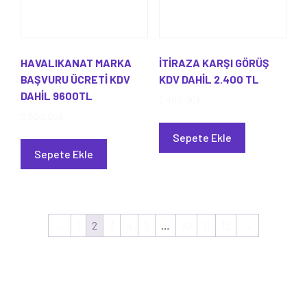
HAVALIKANAT MARKA
İTİRAZA KARŞI GÖRÜŞ
BAŞVURU ÜCRETİ KDV
KDV DAHİL 2.400 TL
DAHİL 9600TL
2.400,00
₺
9.600,00
₺
Sepete Ekle
Sepete Ekle
←
1
2
3
4
5
…
10
11
12
→