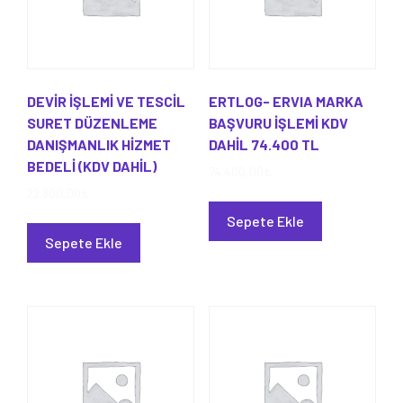
DEVİR İŞLEMİ VE TESCİL
ERTLOG- ERVIA MARKA
SURET DÜZENLEME
BAŞVURU İŞLEMİ KDV
DANIŞMANLIK HİZMET
DAHİL 74.400 TL
BEDELİ (KDV DAHİL)
74.400,00
₺
22.800,00
₺
Sepete Ekle
Sepete Ekle