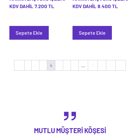
KDV DAHİL 7.200 TL
KDV DAHİL 8.400 TL
7.200,00
₺
8.400,00
₺
Sepete Ekle
Sepete Ekle
←
1
2
3
4
5
6
7
…
10
11
12
→
MUTLU MÜŞTERI KÖŞESI