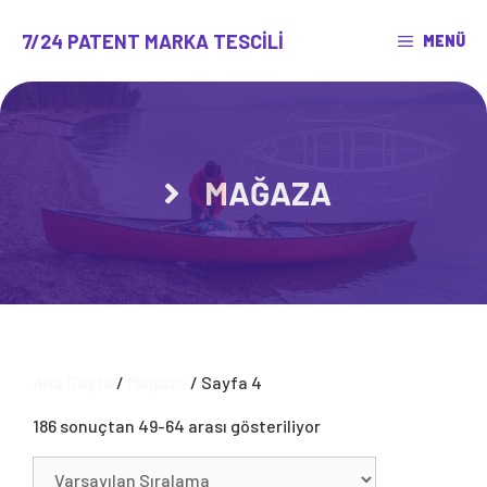
İçeriğe
atla
7/24 PATENT MARKA TESCILI
MENÜ
MAĞAZA
Ana Sayfa
/
Mağaza
/ Sayfa 4
186 sonuçtan 49-64 arası gösteriliyor