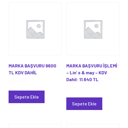
MARKA BAŞVURU 9600
MARKA BAŞVURU İŞLEMİ
TL KDV DAHİL
– Lin’ s & may – KDV
Dahil: 11.640 TL
9.600,00
₺
11.640,00
₺
Sepete Ekle
Sepete Ekle