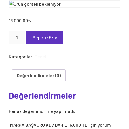
16.000,00
₺
MARKA
Sepete Ekle
BAŞVURU
KDV
DAHİL
Kategoriler:
Genel
16.000
TL
adet
Değerlendirmeler (0)
Değerlendirmeler
Henüz değerlendirme yapılmadı.
“MARKA BAŞVURU KDV DAHİL 16.000 TL” için yorum