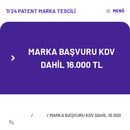
İçeriğe
atla
7/24 PATENT MARKA TESCILI
MENÜ
MARKA BAŞVURU KDV
DAHİL 16.000 TL
Ana Sayfa
/
Genel
/ MARKA BAŞVURU KDV DAHİL 16.000
TL