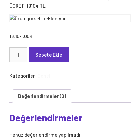
ÜCRETİ 19104 TL
19.104,00
₺
SEHER
Sepete Ekle
AYRAL
MARKA
BAŞVURU
Kategoriler:
Genel
ÜCRETİ
19104
TL
Değerlendirmeler (0)
adet
Değerlendirmeler
Henüz değerlendirme yapılmadı.