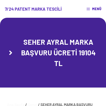
İçeriğe
atla
7/24 PATENT MARKA TESCILI
MENÜ
SEHER AYRAL MARKA
BAŞVURU ÜCRETİ 19104
TL
Ana Sayfa
/
Genel
/ SEHER AYRAL MARKA BAŞVURU