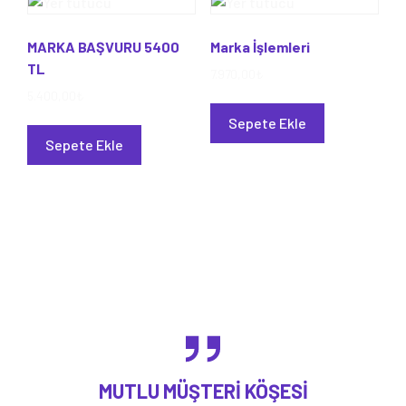
MARKA BAŞVURU 5400
Marka İşlemleri
TL
7.970,00
₺
5.400,00
₺
Sepete Ekle
Sepete Ekle
MUTLU MÜŞTERI KÖŞESI