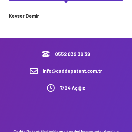
Kevser Demir
0552 039 39 39
info@caddepatent.com.tr
7/24 Açığız
Cadde Patent fikri hakların yönetimi konusunda ulusal ve