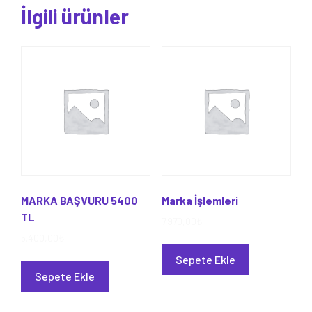
İlgili ürünler
MARKA BAŞVURU 5400
Marka İşlemleri
TL
7.970,00
₺
5.400,00
₺
Sepete Ekle
Sepete Ekle