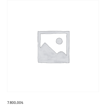
7.800,00
₺