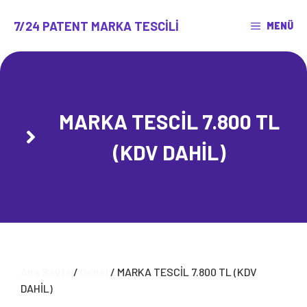
İçeriğe
atla
7/24 PATENT MARKA TESCILI
MENÜ
MARKA TESCİL 7.800 TL
(KDV DAHİL)
Ana Sayfa
/
Genel
/ MARKA TESCİL 7.800 TL (KDV
DAHİL)