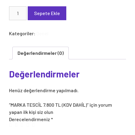
MARKA
Sepete Ekle
TESCİL
7.800
TL
Kategoriler:
Genel
(KDV
DAHİL)
adet
Değerlendirmeler (0)
Değerlendirmeler
Henüz değerlendirme yapılmadı.
“MARKA TESCİL 7.800 TL (KDV DAHİL)” için yorum
yapan ilk kişi siz olun
Derecelendirmeniz
*